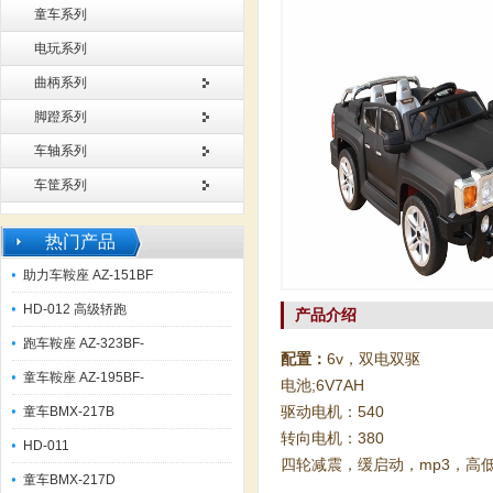
童车系列
电玩系列
曲柄系列
脚蹬系列
车轴系列
车筐系列
热门产品
助力车鞍座 AZ-151BF
HD-012 高级轿跑
产品介绍
跑车鞍座 AZ-323BF-
配置：
6v，双电双驱
童车鞍座 AZ-195BF-
电池;6V7AH
驱动电机：540
童车BMX-217B
转向电机：380
HD-011
四轮减震，缓启动，mp3，高
童车BMX-217D