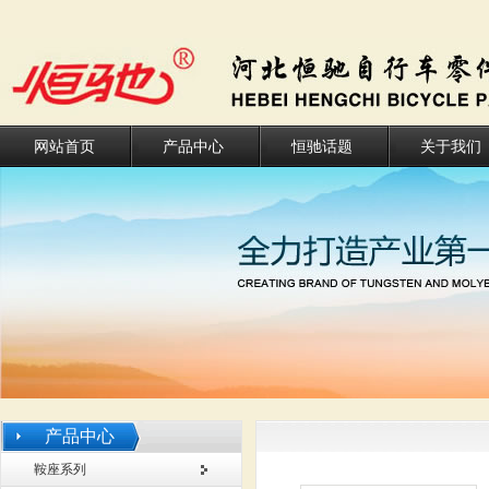
网站首页
产品中心
恒驰话题
关于我们
产品中心
鞍座系列