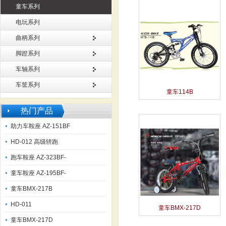
童车系列
电玩系列
曲柄系列
脚蹬系列
车轴系列
车筐系列
童车114B
热门产品
助力车鞍座 AZ-151BF
HD-012 高级轿跑
跑车鞍座 AZ-323BF-
童车鞍座 AZ-195BF-
童车BMX-217B
HD-011
童车BMX-217D
童车BMX-217D