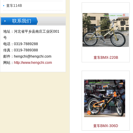
童车114B
联系我们
地址：河北省平乡县南庄工业区001
号
电话：0319-7889288
传真：0319-7889388
邮件：hengchi@hengchi.com
童车BMX-220B
网站：
http://www.hengchi.com
童车BMX-306D